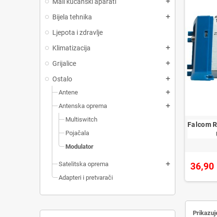
Mali kućanski aparati
add
Bijela tehnika
add
Ljepota i zdravlje
Klimatizacija
add
Grijalice
add
Ostalo
add
Antene
add
Antenska oprema
add
Multiswitch
Falcom RF
Pojačala
Modulator
Satelitska oprema
add
36,90
Adapteri i pretvarači
Prikazuj