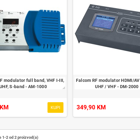
 modulator full band, VHF I-III, 
Falcom RF modulator HDMI/AV 
UHF, S-band - AM-1000
UHF / VHF - DM-2000
 KM
349,90 KM
KUPI
e 1-2 od 2 proizvod(a)