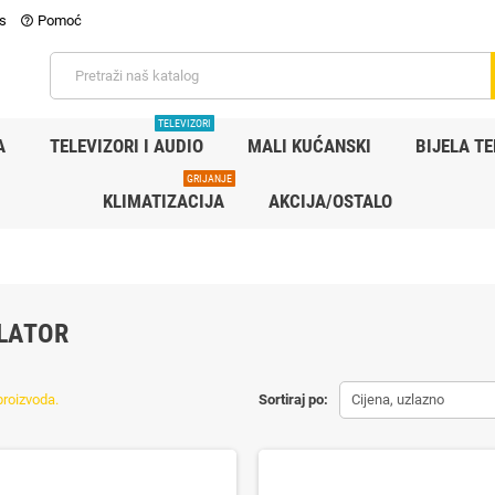
as
Pomoć
help_outline
TELEVIZORI
A
TELEVIZORI I AUDIO
MALI KUĆANSKI
BIJELA T
GRIJANJE
KLIMATIZACIJA
AKCIJA/OSTALO
LATOR
proizvoda.
Sortiraj po:
Cijena, uzlazno