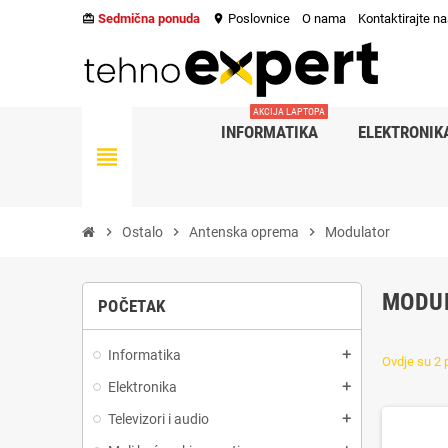
Sedmična ponuda
Poslovnice
O nama
Kontaktirajte n
card_giftcard
location_on
AKCIJA LAPTOPA
INFORMATIKA
ELEKTRONIK
view_headline
chevron_right
Ostalo
chevron_right
Antenska oprema
chevron_right
Modulator
MODU
POČETAK
Informatika
add
Ovdje su 2 
Elektronika
add
Televizori i audio
add