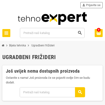
person
Prijavite se
0
view_headline
search
chevron_right
chevron_right
Bijela tehnika
Ugradbeni frižideri
UGRADBENI FRIŽIDERI
Još uvijek nema dostupnih proizvoda
Ostanite s nama! Još proizvoda će se pojaviti ovdje čim se budu
dodali.
search