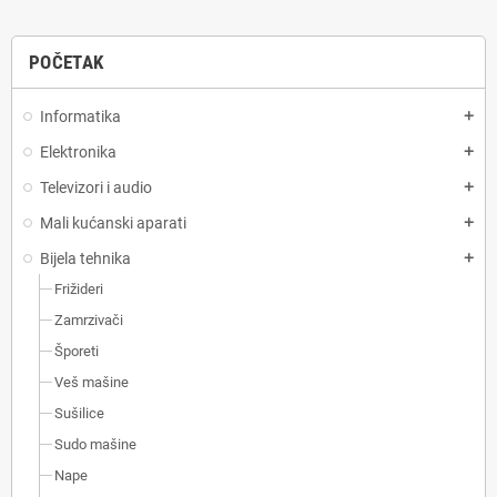
POČETAK
Informatika
add
Elektronika
add
Televizori i audio
add
Mali kućanski aparati
add
Bijela tehnika
add
Frižideri
Zamrzivači
Šporeti
Veš mašine
Sušilice
Sudo mašine
Nape