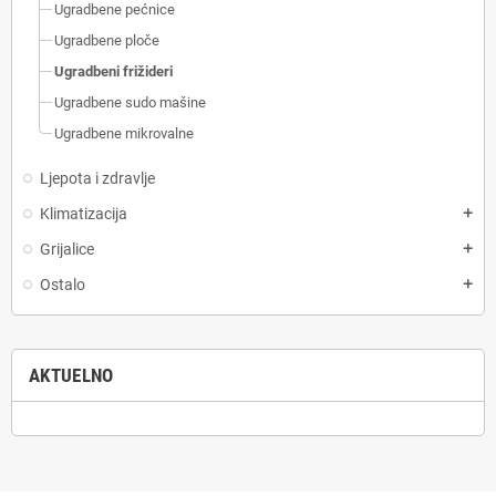
Ugradbene pećnice
Ugradbene ploče
Ugradbeni frižideri
Ugradbene sudo mašine
Ugradbene mikrovalne
Ljepota i zdravlje
Klimatizacija
add
Grijalice
add
Ostalo
add
AKTUELNO