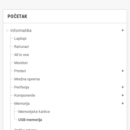
POČETAK
Informatika
add
Laptopi
Računari
All in one
Monitori
Printeri
add
Mrežna oprema
Periferija
add
Komponente
add
Memorija
add
Memorijske kartice
USB memorija