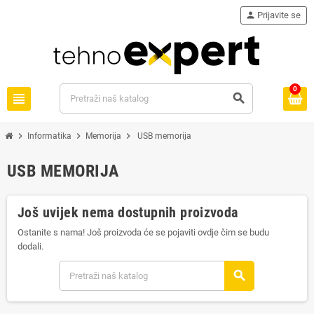
person
Prijavite se
0
view_headline
search
chevron_right
chevron_right
chevron_right
Informatika
Memorija
USB memorija
USB MEMORIJA
Još uvijek nema dostupnih proizvoda
Ostanite s nama! Još proizvoda će se pojaviti ovdje čim se budu
dodali.
search