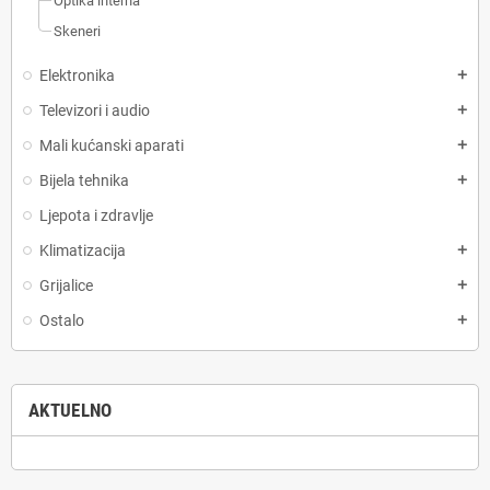
Optika interna
Skeneri
Elektronika
add
Televizori i audio
add
Mali kućanski aparati
add
Bijela tehnika
add
Ljepota i zdravlje
Klimatizacija
add
Grijalice
add
Ostalo
add
AKTUELNO