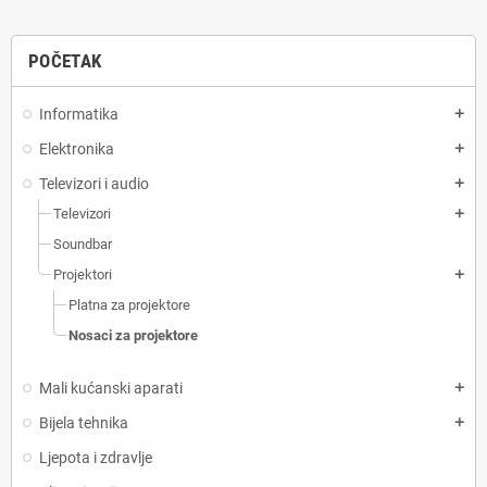
POČETAK
Informatika
add
Elektronika
add
Televizori i audio
add
Televizori
add
Soundbar
Projektori
add
Platna za projektore
Nosaci za projektore
Mali kućanski aparati
add
Bijela tehnika
add
Ljepota i zdravlje