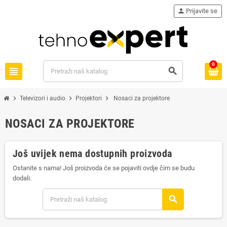
person
Prijavite se
0
view_headline
search
chevron_right
chevron_right
chevron_right
Televizori i audio
Projektori
Nosaci za projektore
NOSACI ZA PROJEKTORE
Još uvijek nema dostupnih proizvoda
Ostanite s nama! Još proizvoda će se pojaviti ovdje čim se budu
dodali.
search