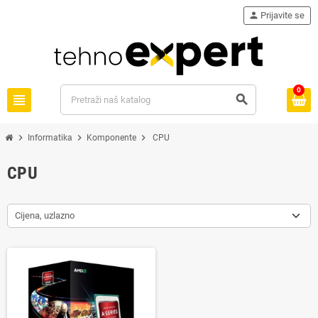
person
Prijavite se
0
view_headline
search
chevron_right
chevron_right
chevron_right
Informatika
Komponente
CPU
CPU
Cijena, uzlazno