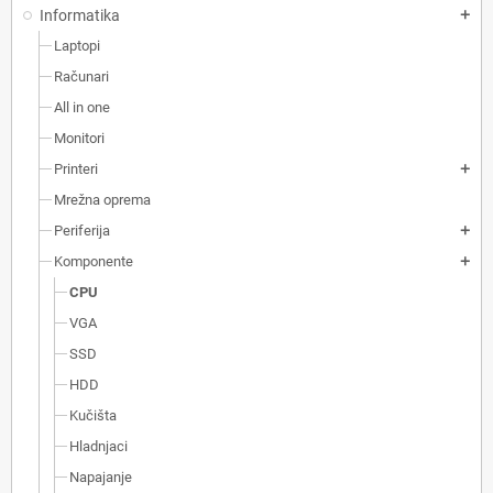
Informatika
add
Laptopi
Računari
All in one
Monitori
Printeri
add
Mrežna oprema
Periferija
add
Komponente
add
CPU
VGA
SSD
HDD
Kučišta
Hladnjaci
Napajanje