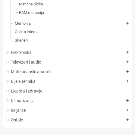
Matične ploče
RAM memorija
Memorija
add
Optika interna
Skeneri
Elektronika
add
Televizori i audio
add
Mali kućanski aparati
add
Bijela tehnika
add
Ljepota i zdravlje
Klimatizacija
add
Grijalice
add
Ostalo
add