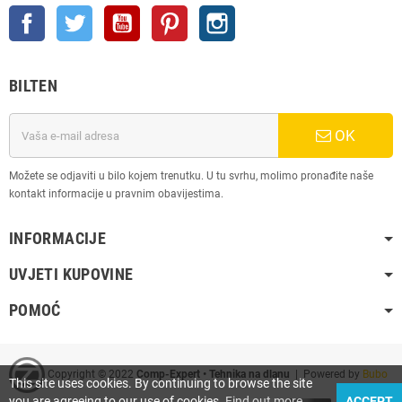
Facebook
Twitter
YouTube
Pinterest
Instagram
BILTEN
OK
Možete se odjaviti u bilo kojem trenutku. U tu svrhu, molimo pronađite naše
kontakt informacije u pravnim obavijestima.
INFORMACIJE
UVJETI KUPOVINE
POMOĆ
Copyright © 2022
Comp-Expert • Tehnika na dlanu
| Powered by
Bubo
This site uses cookies. By continuing to browse the site
you are agreeing to our use of cookies.
Find out more
ACCEPT