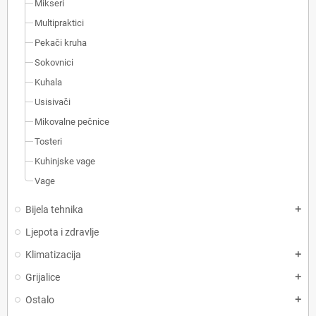
Mikseri
Multipraktici
Pekači kruha
Sokovnici
Kuhala
Usisivači
Mikovalne pečnice
Tosteri
Kuhinjske vage
Vage
Bijela tehnika
add
Ljepota i zdravlje
Klimatizacija
add
Grijalice
add
Ostalo
add