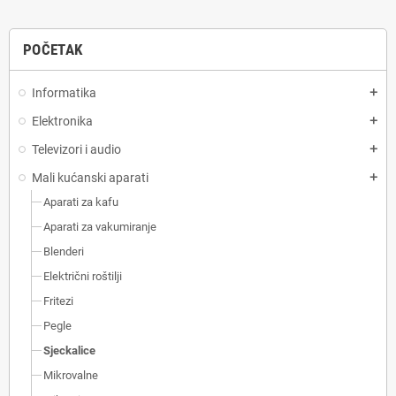
POČETAK
Informatika
add
Elektronika
add
Televizori i audio
add
Mali kućanski aparati
add
Aparati za kafu
Aparati za vakumiranje
Blenderi
Električni roštilji
Fritezi
Pegle
Sjeckalice
Mikrovalne