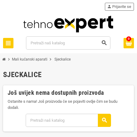
person
Prijavite se
0
view_headline
search
chevron_right
chevron_right
Mali kućanski aparati
Sjeckalice
SJECKALICE
Još uvijek nema dostupnih proizvoda
Ostanite s nama! Još proizvoda će se pojaviti ovdje čim se budu
dodali.
search